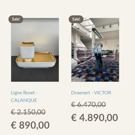
was:
is:
was:
is:
Sale!
Sale!
€ 537,00.
€ 190,00.
€ 1.670,00.
€ 590
Ligne Roset -
Draenert - VICTOR
CALANQUE
€
6.470,00
€
2.150,00
Original
Cur
€
4.890,00
Original
Current
€
890,00
price
pric