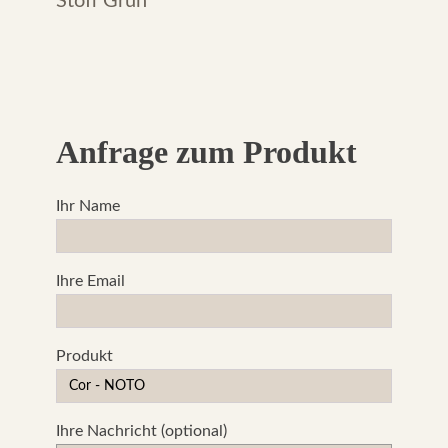
€ 3.151,00.
€ 1.490,00.
Stoff Grün
Anfrage zum Produkt
Ihr Name
Ihre Email
Produkt
Ihre Nachricht (optional)