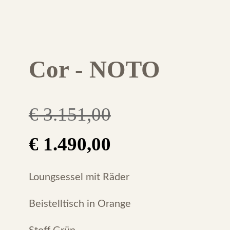
Cor - NOTO
€
3.151,00
Original
Current
€
1.490,00
price
price
Loungsessel mit Räder
was:
is:
Beistelltisch in Orange