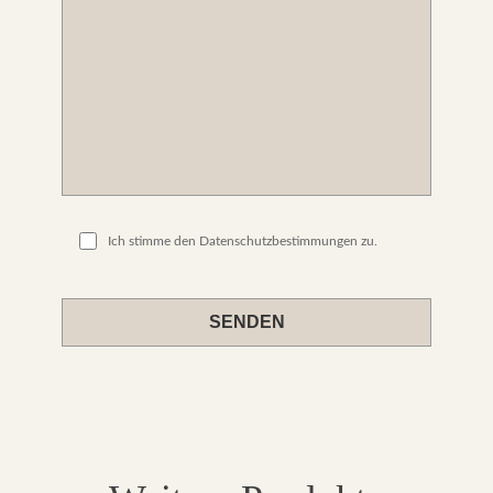
Ich stimme den Datenschutzbestimmungen zu.
Please
leave
this
field
empty.