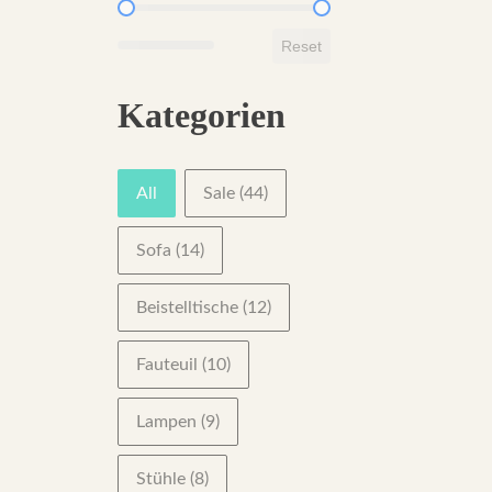
Slider
Reset
Kategorien
Produktkategorien
All
Sale
(44)
Sofa
(14)
Beistelltische
(12)
Fauteuil
(10)
Lampen
(9)
Stühle
(8)