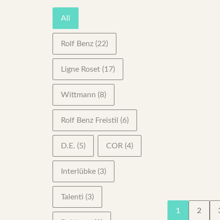
Brands
All
Rolf Benz
(22)
Ligne Roset
(17)
Wittmann
(8)
Rolf Benz Freistil
(6)
D.E.
(5)
COR
(4)
Interlübke
(3)
Talenti
(3)
1
2