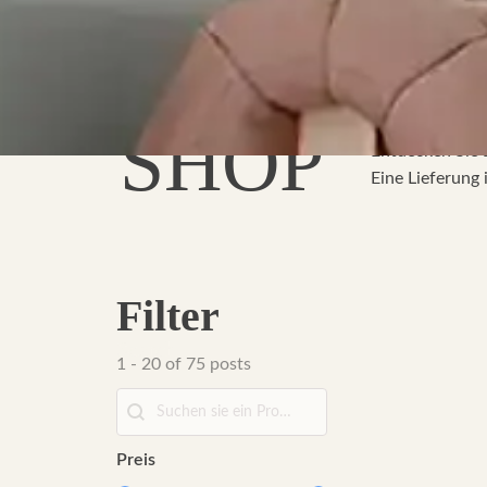
SHOP
Entdecken Sie 
Eine Lieferung 
Filter
Search
1 - 20 of 75 posts
Search
Search
Preis