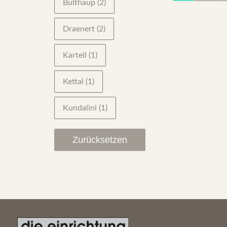
Bulthaup
(2)
Draenert
(2)
Kartell
(1)
Kettal
(1)
Kundalini
(1)
Zurücksetzen