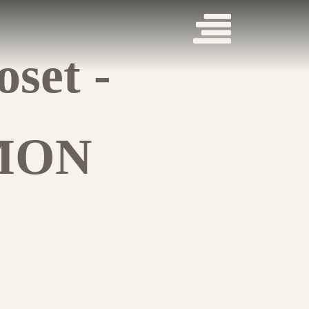
set -
MON