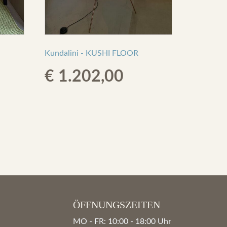
Kundalini - KUSHI FLOOR
€
1.202,00
ent
2,00.
ÖFFNUNGSZEITEN
MO - FR: 10:00 - 18:00 Uhr