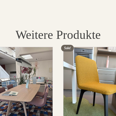
field
empty.
Weitere Produkte
Sale!