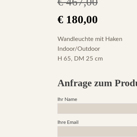
€
467,00
Original
Current
€
180,00
price
price
Wandleuchte mit Haken
Indoor/Outdoor
was:
is:
H 65, DM 25 cm
€ 467,00.
€ 180,00
Anfrage zum Prod
Ihr Name
Ihre Email