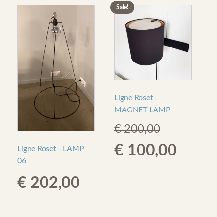
Sale!
Ligne Roset -
MAGNET LAMP
€
200,00
Original
Curre
€
100,00
Ligne Roset - LAMP
06
price
price
€
202,00
was:
is: