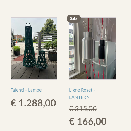
€ 200,00.
€ 100
Sale!
Ligne Roset -
Talenti - Lampe
LANTERN
€
1.288,00
€
315,00
Original
Curre
€
166,00