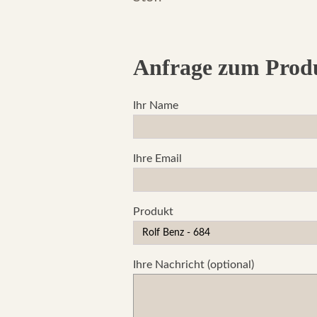
€ 2.250,00.
€ 890,00
Anfrage zum Prod
Ihr Name
Ihre Email
Produkt
Ihre Nachricht (optional)