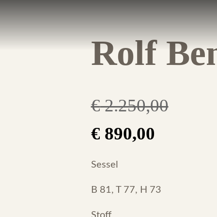
Rolf Ben
€
2.250,00
Original
Current
€
890,00
price
price
Sessel
was:
is:
B 81, T 77, H 73
Stoff