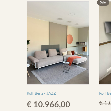
Sale!
Rolf Benz - JAZZ
Rolf B
€
1.
€
10.966,00