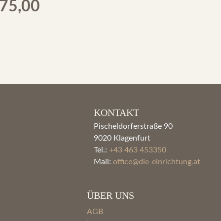
ginal
Current
75,00
ce
price
:
is:
.086,00.
€ 475,00.
KONTAKT
Pischeldorferstraße 90
9020 Klagenfurt
Tel.:
+43 463 453350
Mail:
office@die-einrichtung.at
ÜBER UNS
AGB