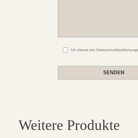
Ich stimme den Datenschutzbestimmunge
Please
leave
this
field
empty.
Weitere Produkte