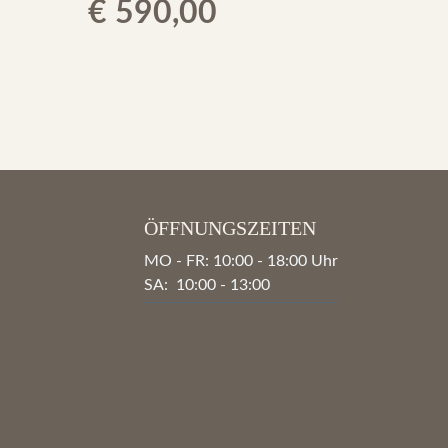
Original
Current
€
590,00
price
price
was:
is:
€ 1.670,00.
€ 590,00.
ÖFFNUNGSZEITEN
MO - FR: 10:00 - 18:00 Uhr
SA: 10:00 - 13:00