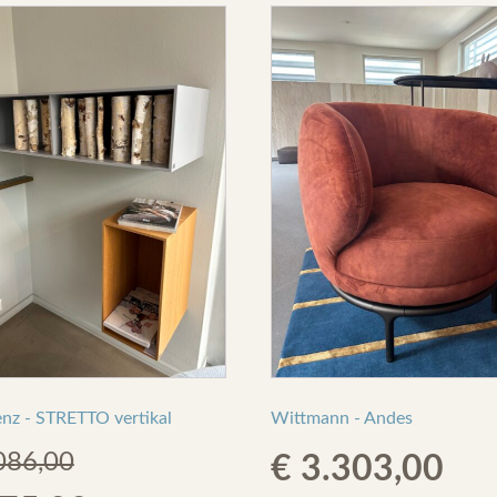
enz - STRETTO vertikal
Wittmann - Andes
086,00
€
3.303,00