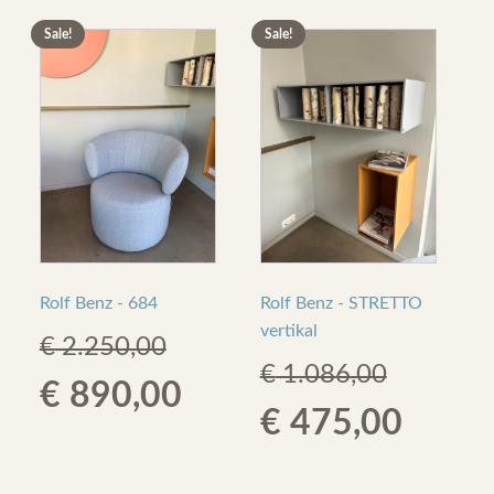
€ 3.347,00.
€ 1.690,00.
Sale!
Sale!
€ 867,00.
€ 390
Rolf Benz - 684
Rolf Benz - STRETTO
vertikal
€
2.250,00
€
1.086,00
Original
Current
€
890,00
Original
Curre
€
475,00
price
price
price
price