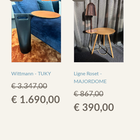
Wittmann - TUKY
Ligne Roset -
MAJORDOME
€
3.347,00
€
867,00
Original
Current
€
1.690,00
Original
Curre
€
390,00
price
price
price
price
was:
is:
was:
is: