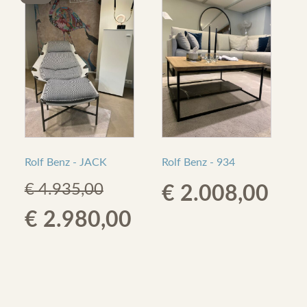
Rolf Benz - JACK
Rolf Benz - 934
€
4.935,00
€
2.008,00
Original
Current
€
2.980,00
price
price
was:
is: